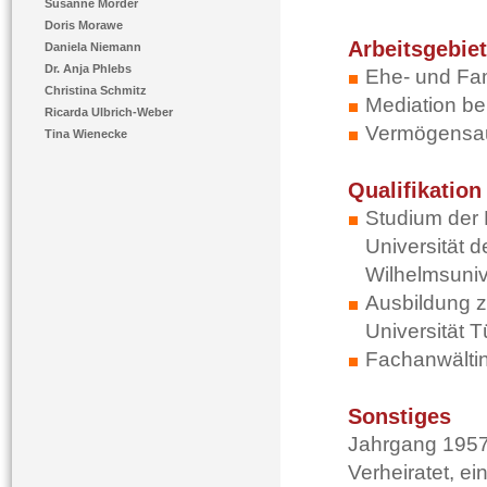
Susanne Mörder
Doris Morawe
Arbeitsgebie
Daniela Niemann
Dr. Anja Phlebs
Ehe- und Fam
Christina Schmitz
Mediation b
Ricarda Ulbrich-Weber
Vermögensa
Tina Wienecke
Qualifikation
Studium der 
Universität 
Wilhelmsuniv
Ausbildung z
Universität 
Fachanwältin
Sonstiges
Jahrgang 195
Verheiratet, e