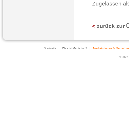
Zugelassen als
<
zurück zur 
Startseite
|
Was ist Mediation?
|
Mediatorinnen & Mediator
© 2026